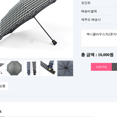
포인트
배송비결제
제주도 배송시
잭니클라우스3단폰지
총 금액 : 10,000원
상품
보