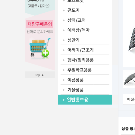
top ▲
이전
상품 정