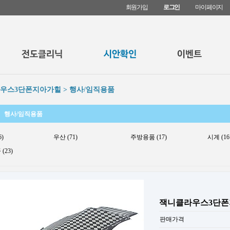
회원가입
로그인
마이페이지
우스3단폰지아가힐 > 행사/임직용품
행사/임직용품
6)
우산 (71)
주방용품 (17)
시계 (16
(23)
잭니클라우스3단
판매가격