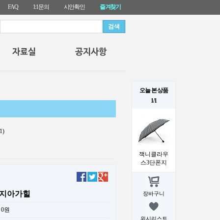
FAQ
1:1문의
시안확인
즐겨찾기
오늘 본 상품
1/1
1)
잭니클라우
스3단폰지
폰지아가힐
장바구니
0원
위시리스트