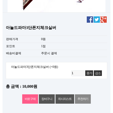
아놀드파마3단폰지체크실버
판매가격
0원
포인트
1점
배송비결제
주문시 결제
아놀드파마3단폰지체크실버
(+0원)
증가
감소
총 금액 : 10,000원
위시리스트
추천하기