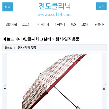
검색
분류
회원가입
로그인
마이페이지
장바구니
FAQ
1:1문의
커뮤니티
아놀드파마3단폰지체크실버 > 행사/임직용품
Home
행사/임직용품
이
다
전
음