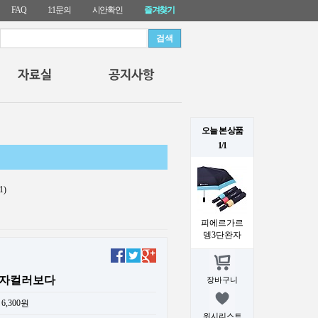
FAQ
1:1문의
시안확인
즐겨찾기
오늘 본 상품
1/1
1)
피에르가르
뎅3단완자
완자컬러보다
장바구니
6,300원
위시리스트