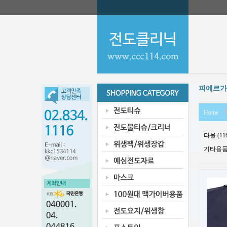
피에르가
Home
타올 (11
기타용품 