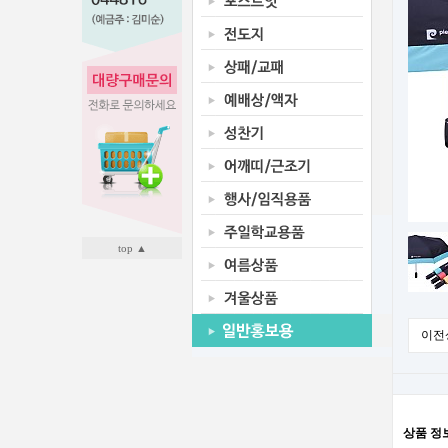
top ▲
이전
상품 정