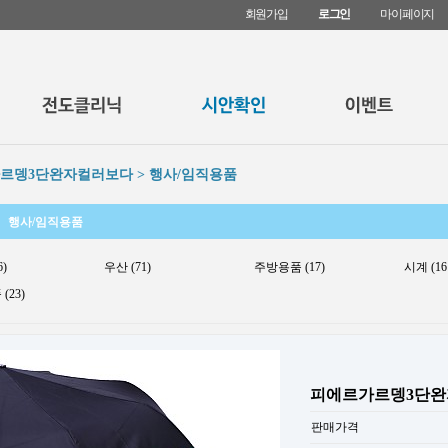
회원가입
로그인
마이페이지
르뎅3단완자컬러보다 > 행사/임직용품
행사/임직용품
6)
우산 (71)
주방용품 (17)
시계 (16
(23)
피에르가르뎅3단
판매가격