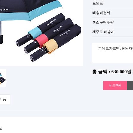
포인트
배송비결제
최소구매수량
제주도 배송시
피에르가르뎅3단완자
총 금액 : 630,000원
상품
보