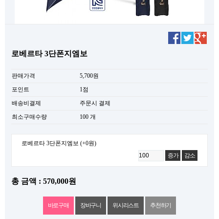
로베르타 3단폰지엠보
판매가격
5,700원
포인트
1점
배송비결제
주문시 결제
최소구매수량
100 개
로베르타 3단폰지엠보
(+0원)
증가
감소
총 금액 : 570,000원
위시리스트
추천하기