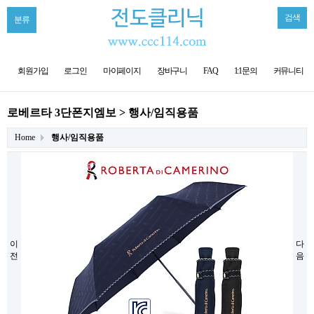
검색
분류
회원가입
로그인
마이페이지
장바구니
FAQ
1:1문의
커뮤니티
로베르타 3단폰지엠보 > 행사/임직용품
Home
행사/임직용품
이
다
전
음