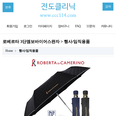
검색
분류
회원가입
로그인
마이페이지
장바구니
FAQ
1:1문의
커뮤니티
로베르타 3단엠보바이어스완자 > 행사/임직용품
Home
행사/임직용품