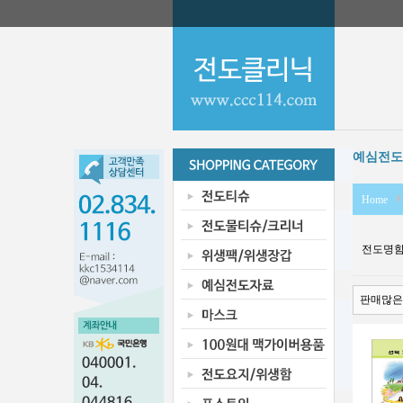
예심전도
Home
전도명함 
판매많은