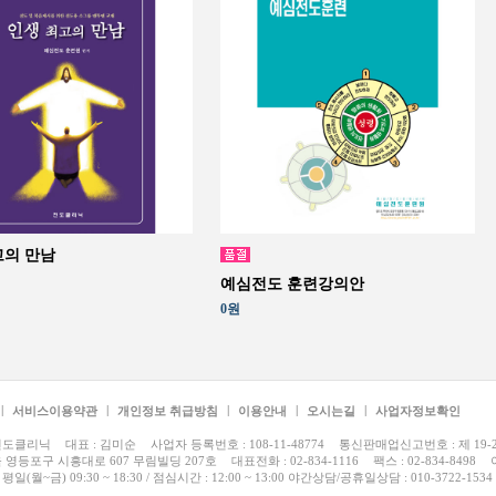
고의 만남
예심전도 훈련강의안
0원
|
|
|
|
|
서비스이용약관
개인정보 취급방침
이용안내
오시는길
사업자정보확인
도클리닉
대표 :
김미순
사업자 등록번호 :
108-11-48774
통신판매업신고번호 :
제 19-
 영등포구 시흥대로 607 무림빌딩 207호
대표전화 :
02-834-1116
팩스 :
02-834-8498
일(월~금) 09:30 ~ 18:30 / 점심시간 : 12:00 ~ 13:00 야간상담/공휴일상담 : 010-3722-1534