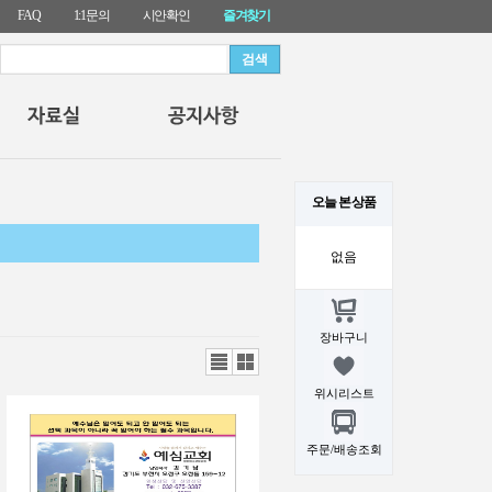
FAQ
1:1문의
시안확인
즐겨찾기
오늘 본 상품
없음
장바구니
리스
갤러
트뷰
리뷰
위시리스트
주문/배송조회