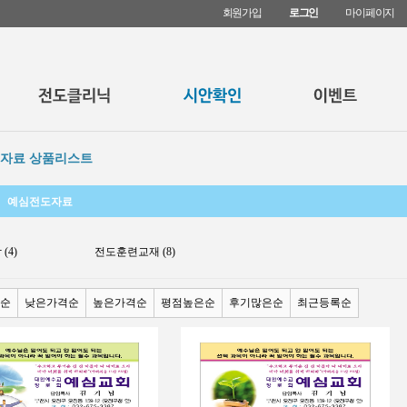
회원가입
로그인
마이페이지
자료 상품리스트
예심전도자료
(4)
전도훈련교재 (8)
순
낮은가격순
높은가격순
평점높은순
후기많은순
최근등록순