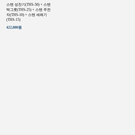
스텐 성찬기(THS-50) + 스텐
떡그릇(THS-25) + 스텐 주전
자(THS-10) + 스텐 세례기
(THS-15)
422,000원