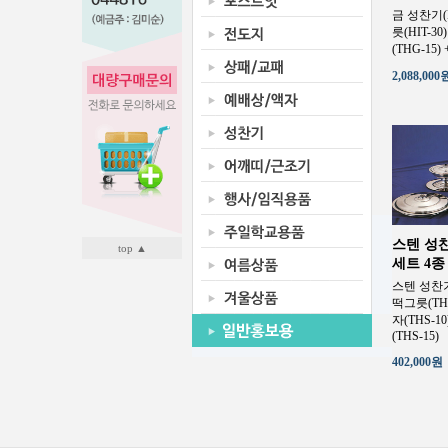
금 성찬기(H
릇(HIT-30
(THG-15)
2,088,000
스텐 성찬기
top ▲
세트 4종
스텐 성찬기(
떡그릇(THS
자(THS-1
(THS-15)
402,000원