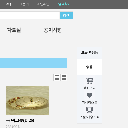
FAQ
1:1문의
시안확인
즐겨찾기
오늘 본 상품
없음
리스
갤러
트뷰
리뷰
장바구니
위시리스트
주문/배송조회
금 떡그릇(D-26)
288,000원