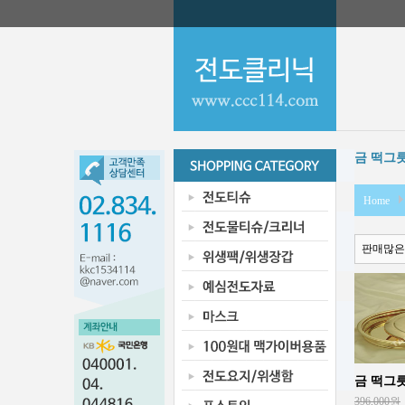
금 떡그
Home
판매많은
금 떡그릇(
396,000원