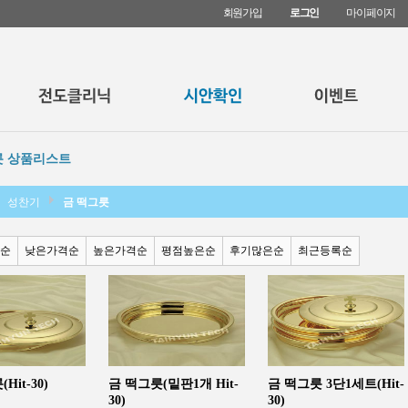
회원가입
로그인
마이페이지
릇 상품리스트
성찬기
금 떡그릇
순
낮은가격순
높은가격순
평점높은순
후기많은순
최근등록순
Hit-30)
금 떡그릇(밑판1개 Hit-
금 떡그릇 3단1세트(Hit-
30)
30)