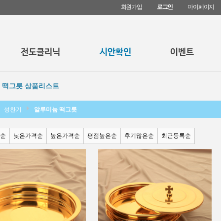
회원가입
로그인
마이페이지
 떡그릇 상품리스트
성찬기
알루미늄 떡그릇
순
낮은가격순
높은가격순
평점높은순
후기많은순
최근등록순