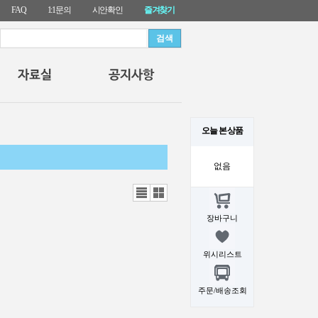
FAQ
1:1문의
시안확인
즐겨찾기
오늘 본 상품
없음
리스
갤러
트뷰
리뷰
장바구니
위시리스트
주문/배송조회