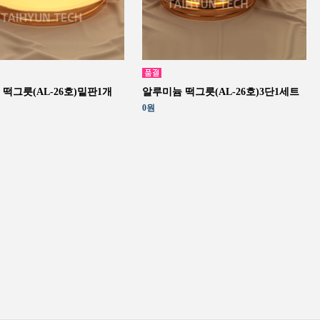
떡그릇(AL-26호)밑판1개
알루미늄 떡그릇(AL-26호)3단1세트
0원