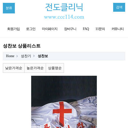
검색
분류
회원가입
로그인
마이페이지
장바구니
FAQ
1:1문의
커뮤니티
성찬보 상품리스트
Home
성찬기
성찬보
낮은가격순
높은가격순
상품명순