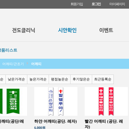
회원가입
로그인
마이페이지
상품리스트
어깨띠/근조기
어깨띠
순
낮은가격순
높은가격순
평점높은순
후기많은순
최근등록순
어깨띠(공단/레
하얀 어깨띠(공단. 레자)
빨간 어깨띠 (공단. 레
자)
6,000원