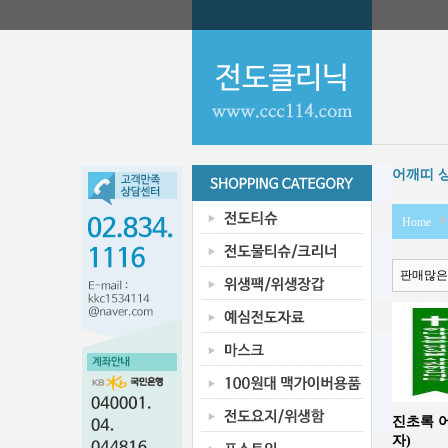
어깨띠 
Home
판매많은
진초록 
자)