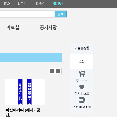
FAQ
1:1문의
시안확인
즐겨찾기
오늘 본 상품
없음
리스
갤러
트뷰
리뷰
장바구니
위시리스트
주문/배송조회
파란어깨띠 (레자 / 공
단)