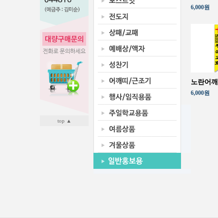
6,000원
노란어깨
6,000원
top ▲