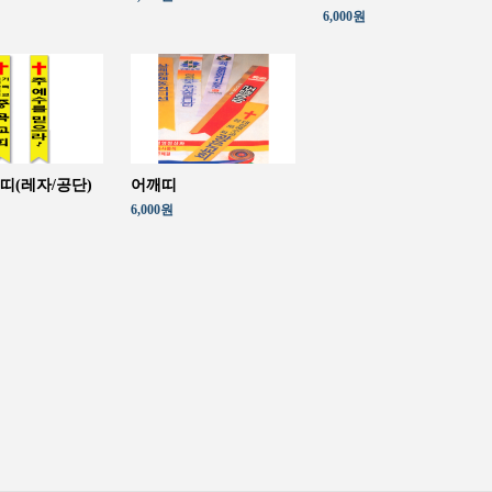
6,000원
띠(레자/공단)
어깨띠
6,000원