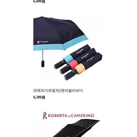
6,400원
피에르가르뎅3단완자컬러보다
6,300원