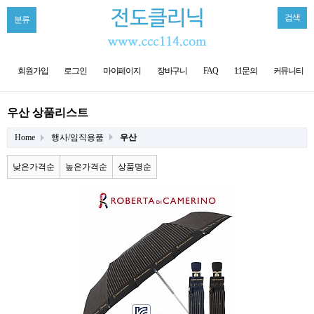
검색
분류
회원가입
로그인
마이페이지
장바구니
FAQ
1:1문의
커뮤니티
우산 상품리스트
Home
행사/임직용품
우산
낮은가격순
높은가격순
상품명순