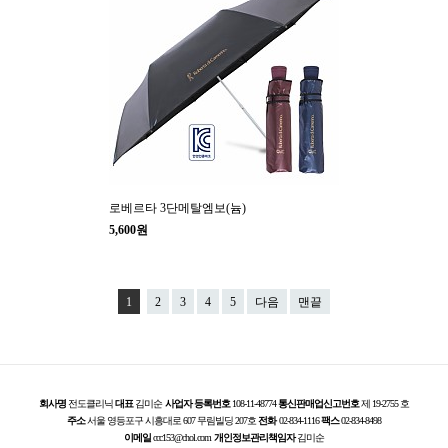
로베르타 3단메탈엠보(늄)
5,600원
1
2
3
4
5
다음
맨끝
회사명
전도클리닉
대표
김미순
사업자 등록번호
108-11-48774
통신판매업신고번호
제 19-2755 호
주소
서울 영등포구 시흥대로 607 무림빌딩 207호
전화
02-834-1116
팩스
02-834-8498
이메일
ccc153@chol.com
개인정보관리책임자
김미순