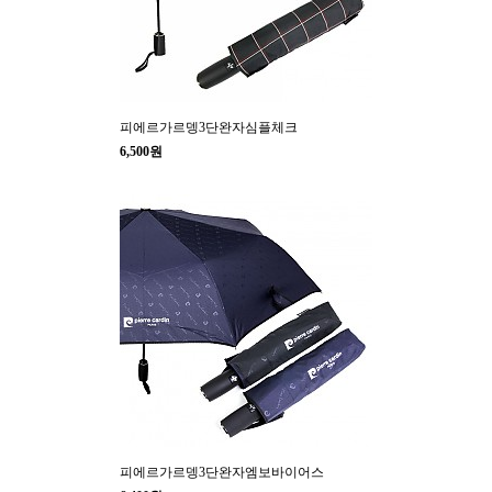
피에르가르뎅3단완자심플체크
6,500원
피에르가르뎅3단완자엠보바이어스