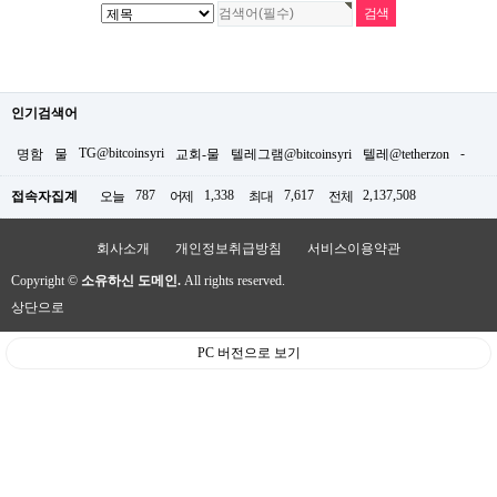
인기검색어
TG@bitcoinsyri
-
명함
물
교회-물
텔레그램@bitcoinsyri
텔레@tetherzon
787
1,338
7,617
2,137,508
접속자집계
오늘
어제
최대
전체
회사소개
개인정보취급방침
서비스이용약관
Copyright ©
소유하신 도메인.
All rights reserved.
상단으로
PC 버전으로 보기