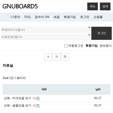
메뉴
검색
1:1문의
FAQ
접속자 194
새글
회원가입
로그인
쇼핑몰
회
원
로
그
자동로그인
회원가입
정보찾기
인
자료실
Total 2건
1 페이지
제목
날짜
교패 - 마크모음 보기
02-27
교패 - 글꼴모음 보기
02-27