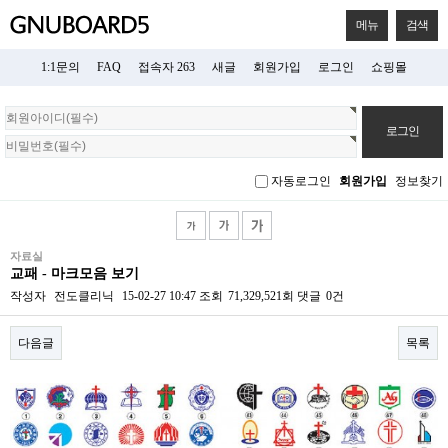
메뉴
검색
1:1문의
FAQ
접속자 263
새글
회원가입
로그인
쇼핑몰
회
원
로
그
자동로그인
회원가입
정보찾기
인
자료실
교패 - 마크모음 보기
작성자
전도클리닉
15-02-27 10:47
조회
71,329,521회
댓글
0건
다음글
목록
본문