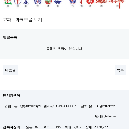
교패 - 마크모음 보기
댓글목록
등록된 댓글이 없습니다.
다음글
목록
인기검색어
tg@bitcoinsyri
TG@tetherzon
명함
물
텔레@KOREATALK77
교회-물
텔레@tetherzon
879
1,195
7,617
2,136,262
접속자집계
오늘
어제
최대
전체