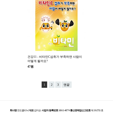
건강11 - 비타민C섭취가 부족하면 사람이
어떻게 될까요?
47원
1
2
3
맨끝
회사명
전도클리닉
대표
김미순
사업자 등록번호
108-11-48774
통신판매업신고번호
제 19-2755 호