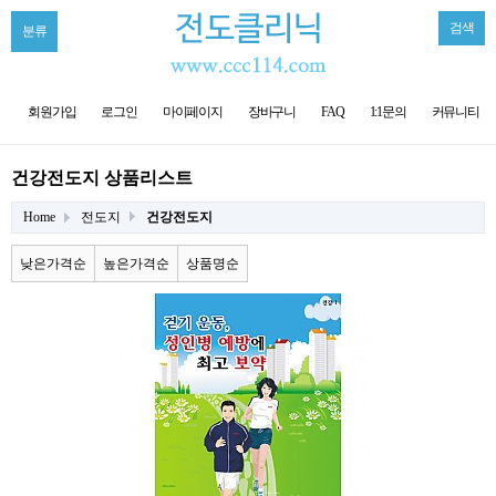
검색
분류
회원가입
로그인
마이페이지
장바구니
FAQ
1:1문의
커뮤니티
건강전도지 상품리스트
Home
전도지
건강전도지
낮은가격순
높은가격순
상품명순