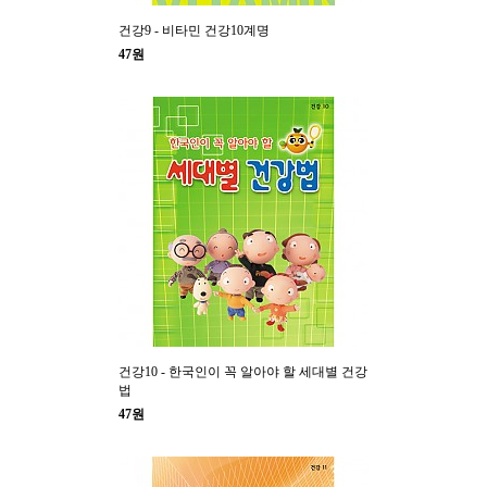
건강9 - 비타민 건강10계명
47원
건강10 - 한국인이 꼭 알아야 할 세대별 건강
법
47원