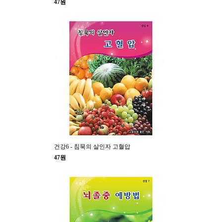
47원
건강6 - 침묵의 살인자 고혈압
47원