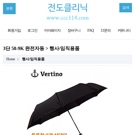
검색
분류
회원가입
로그인
마이페이지
장바구니
FAQ
1:1문의
커뮤니티
3단 58-9K 완전자동 > 행사/임직용품
Home
행사/임직용품